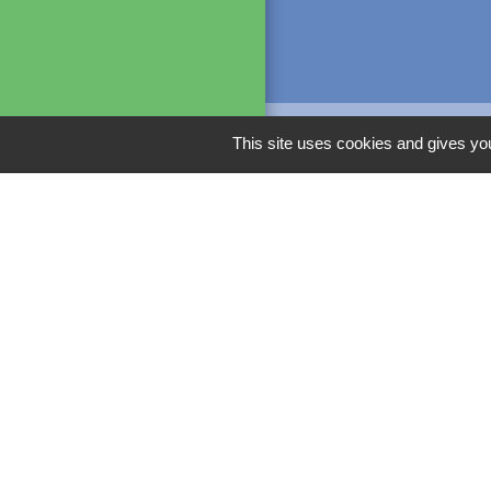
This site uses cookies and gives you
Liens
Préfecture de l'Ai
Office de tourism
La région HTSDF
CAPL
M