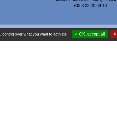
+33 3 23 20 69 13
 control over what you want to activate
OK, accept all
sne
e
entions légales
-
Politique de confidentialité
-
Accessibilité
-