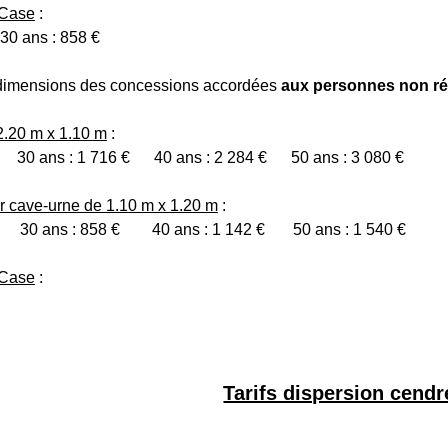
 Case
:
30 ans : 858 €
es dimensions des concessions accordées
aux personnes non ré
.20 m x 1.10 m
:
 € 30 ans : 1 716 € 40 ans : 2 284 € 50 ans : 3 080 €
 cave-urne de 1.10 m x 1.20 m
:
 30 ans : 858 € 40 ans : 1 142 € 50 ans : 1 540 €
 Case
:
Tarifs dispersion cendr