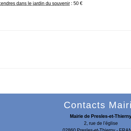
endres dans le jardin du souvenir
: 50 €
Contacts Mair
Mairie de Presles-et-Thiern
2, rue de l'église
02860 Presles-et-Thierny - FR